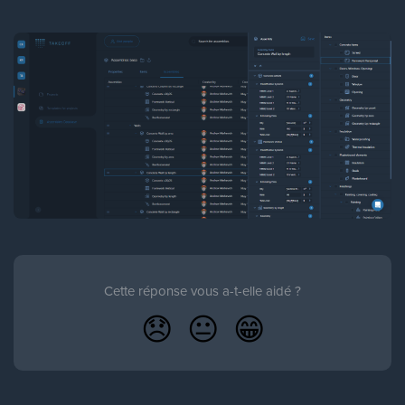
Cette réponse vous a-t-elle aidé ?
😞
😐
😁