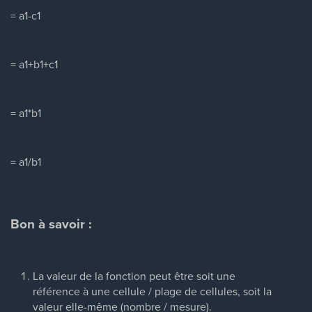
= a1-c1
= a1+b1+c1
= a1*b1
= a1/b1
Bon à savoir :
La valeur de la fonction peut être soit une
référence à une cellule / plage de cellules, soit la
valeur elle-même (nombre / mesure).