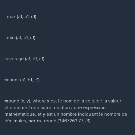
=max (a1, b1, c1)
=min (a1, b1, c1)
=average (a1, b1, c1)
=count (a1, b1, c1)
=round (x, y), where
x
est le nom de la cellule / la valeur
elle-même / une autre fonction / une expression
mathématique, et
y
est un nombre indiquant le nombre de
décimales,
par ex.
round (3467263.77, -3)