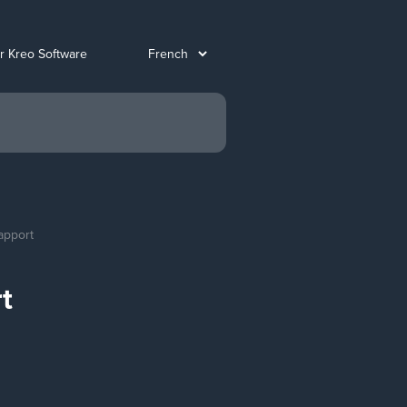
ur Kreo Software
apport
t