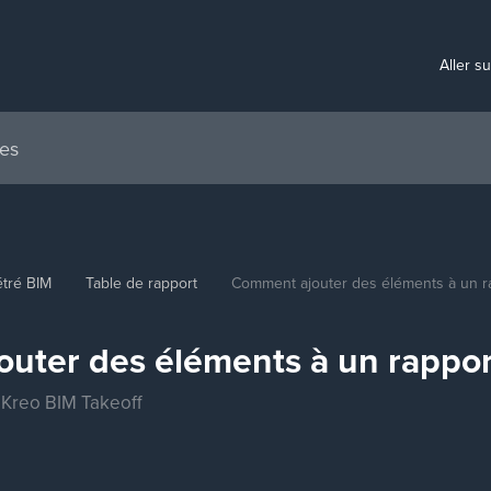
Aller s
tré BIM
Table de rapport
Comment ajouter des éléments à un r
uter des éléments à un rappor
n Kreo BIM Takeoff