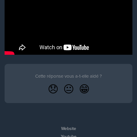
Cette réponse vous a-t-elle aidé ?
😞
😐
😁
Website
Youtube