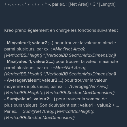
+ », « - », « * », « / », « ^ », par ex. : [Net Area] + 3 * [Length]
Kreo prend également en charge les fonctions suivantes :
-
Min(valeur1; valeur2;...)
pour trouver la valeur minimale
parmi plusieurs, par ex. :
=Min([Net Area];
[VerticalBB.Height] * [VerticalBB.SectionMaxDimension])
-
Max(valeur1; valeur2;...)
pour trouver la valeur maximale
parmi plusieurs, par ex. :
=Max([Net Area];
[VerticalBB.Height] * [VerticalBB.SectionMaxDimension])
-
Average(valeur1; valeur2;...)
pour trouver la valeur
moyenne de plusieurs, par ex. :
=Average([Net Area];
[VerticalBB.Height]; [VerticalBB.SectionMaxDimension])
-
Sum(valeur1; valeur2;...)
pour trouver la somme de
plusieurs valeurs. Son équivalent est :
value1 + value2 + ...
Par ex. :
=Sum([Net Area]; [VerticalBB.Height];
[VerticalBB.SectionMaxDimension])