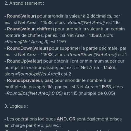
2. Arrondissement :
-
Round(valeur)
pour arrondir la valeur à 2 décimales, par
ex. : si Net Area = 1.1588, alors
=Round([Net Area])
est 1.16
-
Round(valeur, chiffres)
pour arrondir la valeur à un certain
nombre de chiffres, par ex. : si Net Area = 1.1588, alors
=Round([Net Area]; 3)
est 1.159
-
RoundDown(valeur)
pour supprimer la partie décimale, par
ex. : si Net Area = 1.1588, alors
=RoundDown([Net Area])
est 1
-
RoundUp(valeur)
pour obtenir l'entier minimum supérieur
ou égal à la valeur passée, par ex. : si Net Area = 1.1588,
alors
=RoundUp([Net Area])
est 2
-
RoundEps(valeur, pas)
pour arrondir le nombre à un
multiple du pas spécifié, par ex. : si Net Area = 1.1588, alors
=RoundEps([Net Area]; 0,05)
est 1,15 (multiple de 0.05)
3. Logique :
- Les opérations logiques
AND, OR
sont également prises
en charge par Kreo, par ex. :