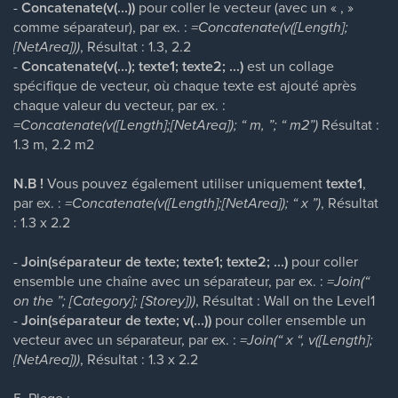
-
Concatenate(v(...))
pour coller le vecteur (avec un « , »
comme séparateur), par ex. :
=Concatenate(v([Length];
[NetArea]))
, Résultat : 1.3, 2.2
-
Concatenate(v(...); texte1; texte2; ...)
est un collage
spécifique de vecteur, où chaque texte est ajouté après
chaque valeur du vecteur, par ex. :
=Concatenate(v([Length];[NetArea]); “ m, ”; “ m2”)
Résultat :
1.3 m, 2.2 m2
N.B !
Vous pouvez également utiliser uniquement
texte1
,
par ex. :
=Concatenate(v([Length];[NetArea]); “ x ”)
, Résultat
: 1.3 x 2.2
-
Join(séparateur de texte; texte1; texte2; ...)
pour coller
ensemble une chaîne avec un séparateur, par ex. :
=Join(“
on the ”; [Category]; [Storey]))
, Résultat : Wall on the Level1
-
Join(séparateur de texte; v(...))
pour coller ensemble un
vecteur avec un séparateur, par ex. :
=Join(“ x “, v([Length];
[NetArea]))
, Résultat : 1.3 x 2.2