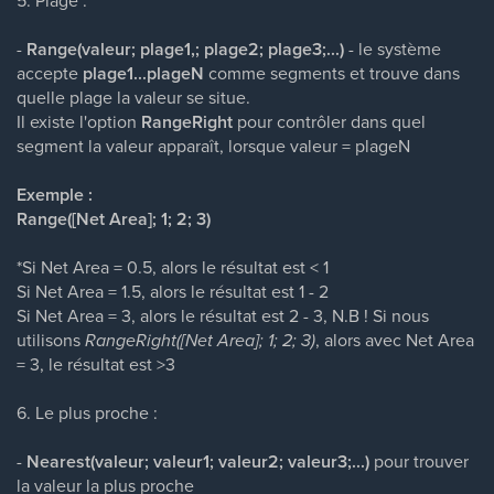
5. Plage :
-
Range(valeur; plage1,; plage2; plage3;...)
- le système
accepte
plage1...plageN
comme segments et trouve dans
quelle plage la valeur se situe.
Il existe l'option
RangeRight
pour contrôler dans quel
segment la valeur apparaît, lorsque valeur = plageN
Exemple :
Range([Net Area]; 1; 2; 3)
*Si Net Area = 0.5, alors le résultat est < 1
Si Net Area = 1.5, alors le résultat est 1 - 2
Si Net Area = 3, alors le résultat est 2 - 3, N.B ! Si nous
utilisons
RangeRight([Net Area]; 1; 2; 3)
, alors avec Net Area
= 3, le résultat est >3
6. Le plus proche :
-
Nearest(valeur; valeur1; valeur2; valeur3;...)
pour trouver
la valeur la plus proche