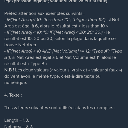
IF(expression logique; valeur si vrai; valeur si faux)
Prêtez attention aux exemples suivants :
-
IF([Net Area] < 10; “less than 10”; “bigger than 10”)
, si Net
Area est égal à 6, alors le résultat est « less than 10 »
-
IF([Net Area] < 10; 10; IF([Net Area] < 20; 20; 30))
- le
résultat est 10, 20 ou 30, selon la plage dans laquelle se
trouve Net Area
-
IF([Net Area] < 10 AND [Net Volume] >= 12; “Type A”; ”Type
B”)
, si Net Area est égal à 6 et Net Volume est 11, alors le
résultat est « Type B »
N.B !
Les deux valeurs (« valeur si vrai » et « valeur si faux »)
doivent avoir le même type, c'est-à-dire texte ou
numérique.
4. Texte :
*Les valeurs suivantes sont utilisées dans les exemples :
Length = 1.3,
Net area = 2.2,