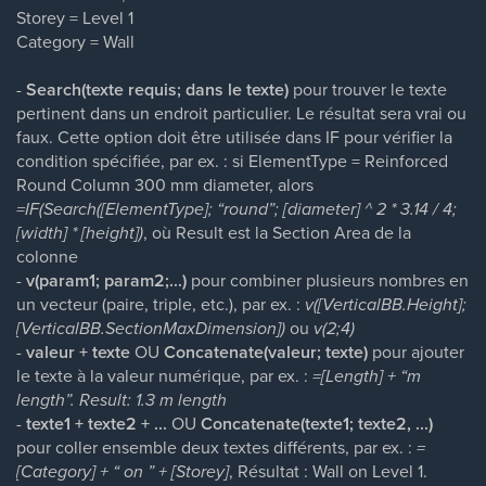
Storey = Level 1
Category = Wall
-
Search(texte requis; dans le texte)
pour trouver le texte
pertinent dans un endroit particulier. Le résultat sera vrai ou
faux. Cette option doit être utilisée dans IF pour vérifier la
condition spécifiée, par ex. : si ElementType = Reinforced
Round Column 300 mm diameter, alors
=IF(Search([ElementType]; “round”; [diameter] ^ 2 * 3.14 / 4;
[width] * [height])
, où Result est la Section Area de la
colonne
-
v(param1; param2;...)
pour combiner plusieurs nombres en
un vecteur (paire, triple, etc.), par ex. :
v([VerticalBB.Height];
[VerticalBB.SectionMaxDimension])
ou
v(2;4)
-
valeur + texte
OU
Concatenate(valeur; texte)
pour ajouter
le texte à la valeur numérique, par ex. :
=[Length] + “m
length”. Result: 1.3 m length
-
texte1 + texte2 + ...
OU
Concatenate(texte1; texte2, ...)
pour coller ensemble deux textes différents, par ex. :
=
[Category] + “ on ” + [Storey]
, Résultat : Wall on Level 1.