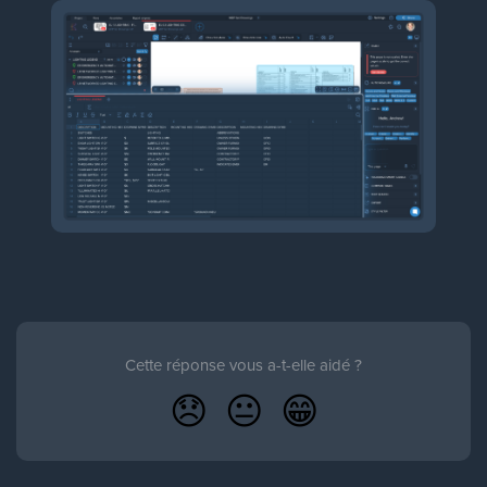
Cette réponse vous a-t-elle aidé ?
😞
😐
😁