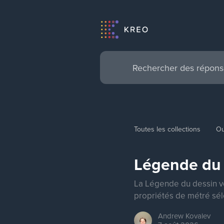
Toutes les collections
Ou
Légende du 
La Légende du dessin v
propriétés de métré sél
Andrew
Kovalev