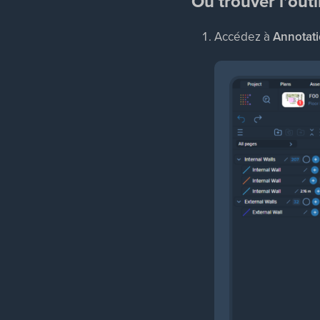
Où trouver
l’out
Accédez à
Annotati