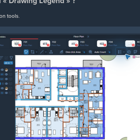
il « Drawing Legend » ?
on tools
.