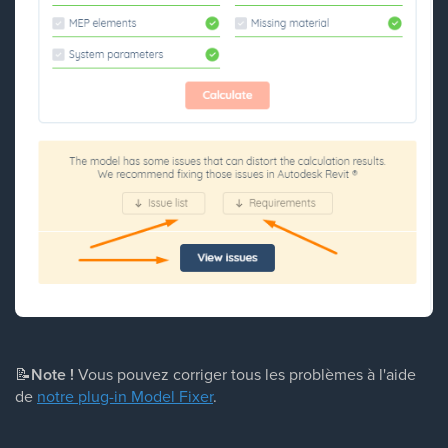
📝
Note !
Vous pouvez corriger tous les problèmes à l'aide
de
notre plug-in Model Fixer
.