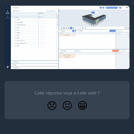
Cette réponse vous a-t-elle aidé ?
😞
😐
😁