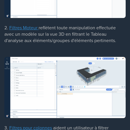
2.
Filtres Moteur
reflètent toute manipulation effectuée
avec un modèle sur la vue 3D en filtrant le Tableau
d'analyse aux éléments/groupes d'éléments pertinents.
3.
Filtres pour colonnes
aident un utilisateur à filtrer