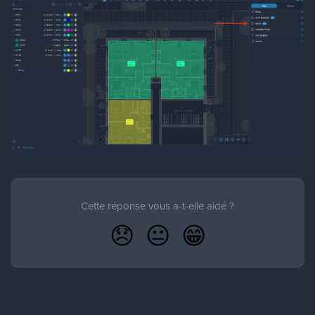
Cette réponse vous a-t-elle aidé ?
😞
😐
😁