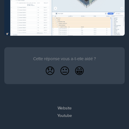
Cette réponse vous a-t-elle aidé ?
😞
😐
😁
Website
Youtube