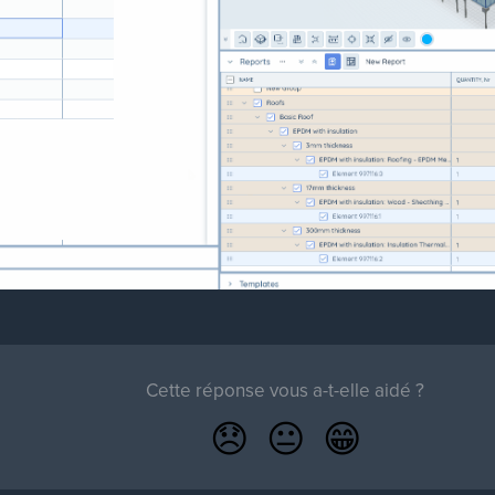
Cette réponse vous a-t-elle aidé ?
😞
😐
😁