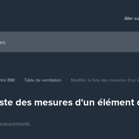
Aller s
tré BIM
Table de ventilation
Modifier la liste des mesures d'un
liste des mesures d'un élément
measurements.