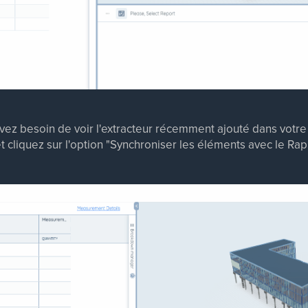
ez besoin de voir l'extracteur récemment ajouté dans votre 
t cliquez sur l'option "Synchroniser les éléments avec le Rap