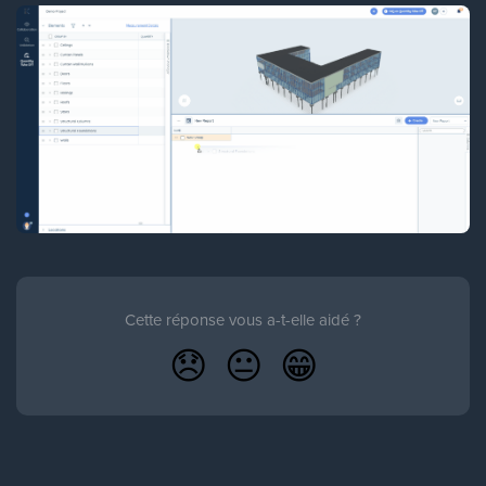
Cette réponse vous a-t-elle aidé ?
😞
😐
😁