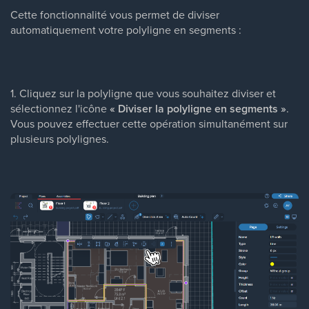
Cette fonctionnalité vous permet de diviser
automatiquement votre polyligne en segments :
1. Cliquez sur la polyligne que vous souhaitez diviser et
sélectionnez l'icône
« Diviser la polyligne en segments »
.
Vous pouvez effectuer cette opération simultanément sur
plusieurs polylignes.