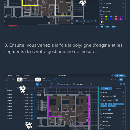
3. Ensuite, vous verrez à la fois la polyligne d'origine et les
segments dans votre gestionnaire de mesures.