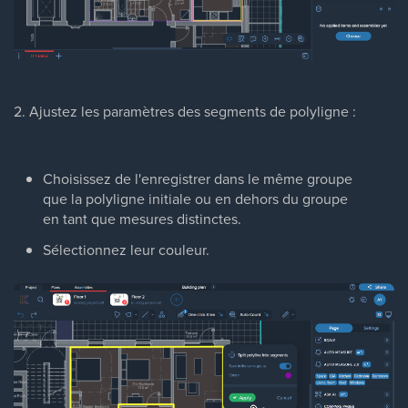
2. Ajustez les paramètres des segments de polyligne :
Choisissez de l'enregistrer dans le même groupe
que la polyligne initiale ou en dehors du groupe
en tant que mesures distinctes.
Sélectionnez leur couleur.