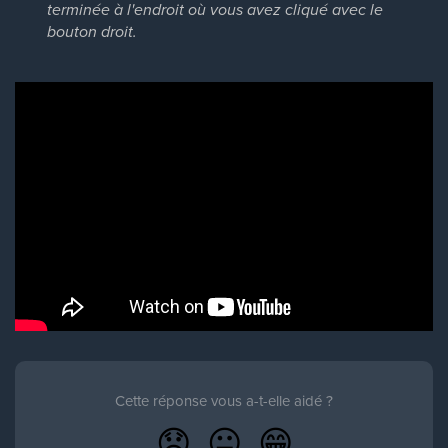
terminée à l'endroit où vous avez cliqué avec le
bouton droit.
Cette réponse vous a-t-elle aidé ?
😞
😐
😁