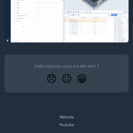
Cette réponse vous a-t-elle aidé ?
😞
😐
😁
Website
Youtube