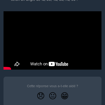
Cette réponse vous a-t-elle aidé ?
😞
😐
😁