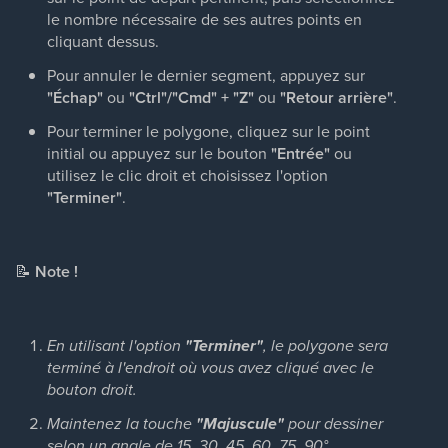
le nombre nécessaire de ses autres points en
cliquant dessus.
Pour annuler le dernier segment, appuyez sur
"Échap"
ou
"Ctrl"/"Cmd"
+
"Z"
ou
"Retour arrière"
.
Pour terminer le polygone, cliquez sur le point
initial ou appuyez sur le bouton
"Entrée"
ou
utilisez le clic droit et choisissez l'option
"Terminer"
.
📝
Note !
En utilisant l'option
"Terminer"
, le polygone sera
terminé à l'endroit où vous avez cliqué avec le
bouton droit.
Maintenez la touche
"Majuscule"
pour dessiner
selon un angle de 15, 30, 45, 60, 75, 90°.