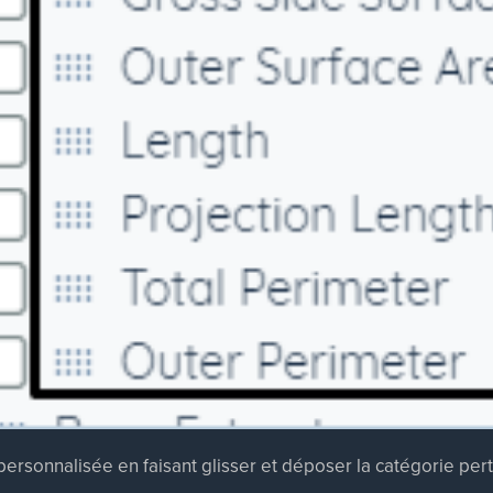
 personnalisée en faisant glisser et déposer la catégorie per
.