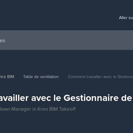
Aller s
tré BIM
Table de ventilation
Comment travailler avec le Gestio
vailler avec le Gestionnaire d
down Manager in Kreo BIM Takeoff