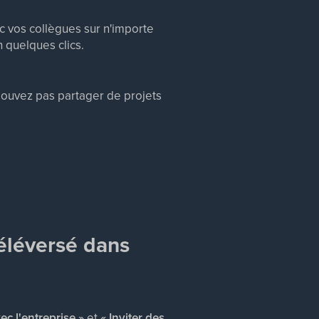
c vos collègues sur n'importe
 quelques clics.
pouvez pas partager de projets
téléversé dans
ec l'entreprise »
et
« Inviter des