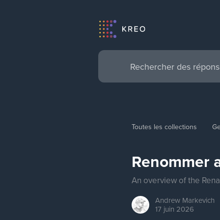
Toutes les collections
Ge
Renommer av
An overview of the Rena
Andrew
Markevich
17 juin 2026