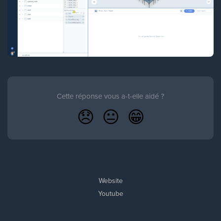
Cette réponse vous a-t-elle aidé ?
😞
😐
😁
Website
Youtube