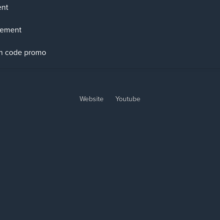
ent
sement
n code promo
Website
Youtube