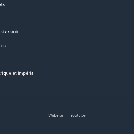
ets
i gratuit
rojet
rique et impérial
Website
Youtube