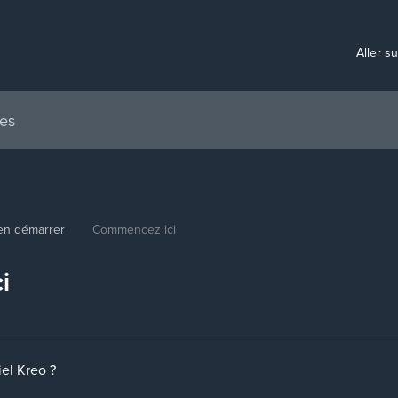
Aller s
en démarrer
Commencez ici
i
iel Kreo ?